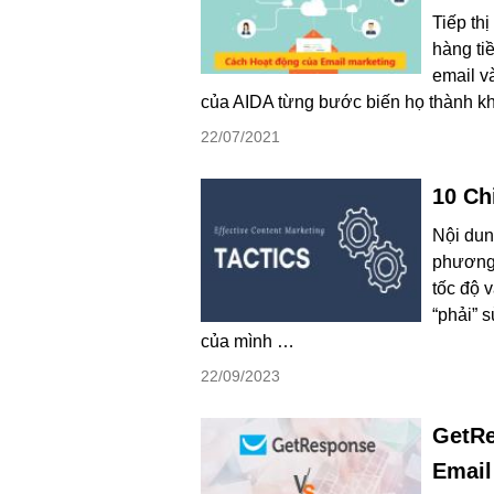
Tiếp th
hàng ti
email v
của AIDA từng bước biến họ thành kh
22/07/2021
10 Ch
Nội dung
phương 
tốc độ 
“phải” 
của mình …
22/09/2023
GetRe
Email