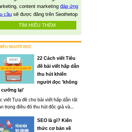
rketing, content marketing
đáp ứng
u cầu
sẽ được đăng trên Seothetop
TÌM HIỂU THÊM
HIỀU NGƯỜI ĐỌC
22 Cách viết Tiêu
đề bài viết hấp dẫn
thu hút khiến
người đọc 'không
 cưỡng lại'
c viết Tựa đề cho bài viết hấp dẫn rất
n trọng điều đó thu hút độc giả và...
SEO là gì? Kiến
thức cơ bản về