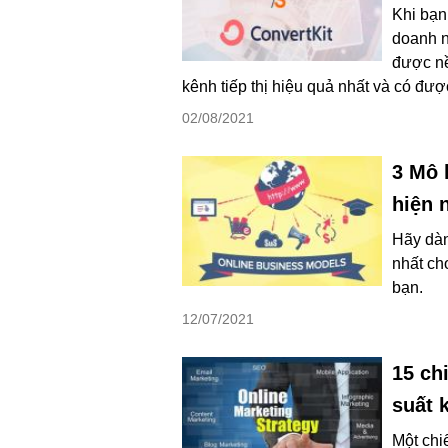
Khi bạn
doanh n
được nề
kênh tiếp thị hiệu quả nhất và có đượ
02/08/2021
3 Mô 
hiện 
Hãy dàn
nhất ch
bạn.
12/07/2021
15 chi
suất 
Một chi