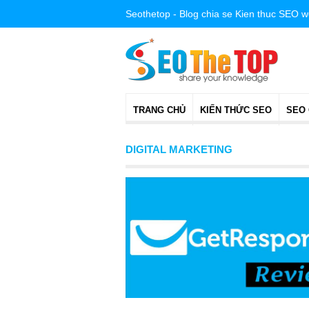
Seothetop - Blog chia se Kien thuc SEO 
TRANG CHỦ
KIẾN THỨC SEO
SEO
DIGITAL MARKETING