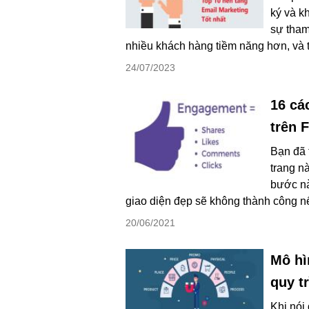
ký và k
sự tham
nhiều khách hàng tiềm năng hơn, và 
24/07/2023
16 cá
trên 
Bạn đã 
trang n
bước nà
giao diện đẹp sẽ không thành công nế
20/06/2021
Mô hì
quy t
Khi nói