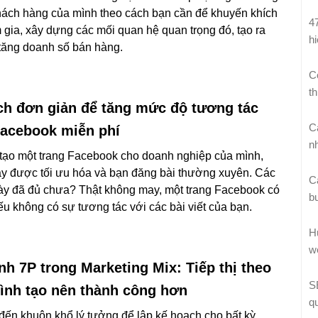
hách hàng của mình theo cách bạn cần để khuyến khích
4
 gia, xây dựng các mối quan hệ quan trọng đó, tạo ra
h
tăng doanh số bán hàng.
C
th
ch đơn giản để tăng mức độ tương tác
C
Facebook miễn phí
n
tạo một trang Facebook cho doanh nghiệp của mình,
ày được tối ưu hóa và bạn đăng bài thường xuyên. Các
C
y đã đủ chưa? Thật không may, một trang Facebook có
b
u không có sự tương tác với các bài viết của bạn.
H
w
nh 7P trong Marketing Mix: Tiếp thị theo
S
rình tạo nên thành công hơn
q
 đến khuôn khổ lý tưởng để lập kế hoạch cho bất kỳ