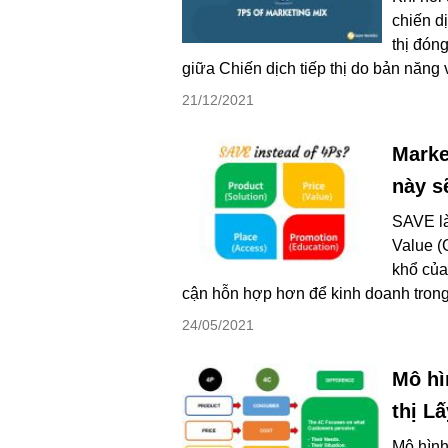
chiến d
thị đóng
giữa Chiến dịch tiếp thị do bản năng v
21/12/2021
Marke
này s
SAVE là
Value (
khổ của
cận hỗn hợp hơn để kinh doanh trong 
24/05/2021
Mô hì
thị L
Mô hình