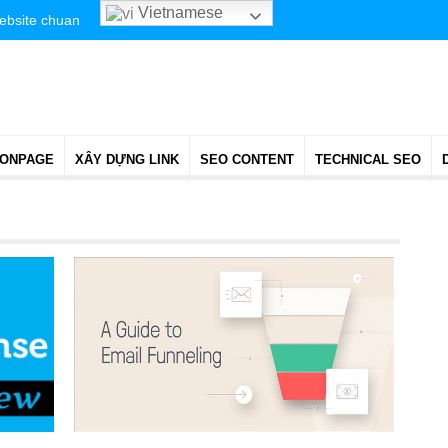
Vietnamese
website chuan
 ONPAGE
XÂY DỰNG LINK
SEO CONTENT
TECHNICAL SEO