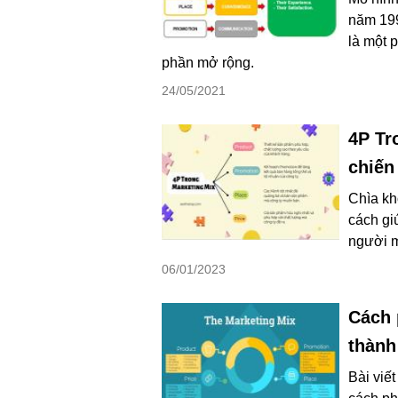
năm 199
là một 
phần mở rộng.
24/05/2021
4P Tr
chiến
Chìa kh
cách gi
người mu
06/01/2023
Cách 
thành
Bài viế