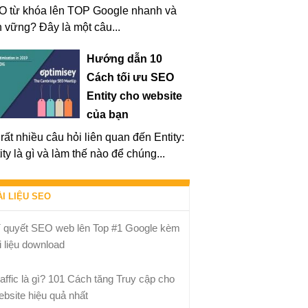
O từ khóa lên TOP Google nhanh và
 vững? Đây là một câu...
Hướng dẫn 10
Cách tối ưu SEO
Entity cho website
của bạn
rất nhiều câu hỏi liên quan đến Entity:
ity là gì và làm thế nào để chúng...
ÀI LIỆU SEO
í quyết SEO web lên Top #1 Google kèm
i liệu download
raffic là gì? 101 Cách tăng Truy cập cho
ebsite hiệu quả nhất