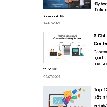
đẩy hoạ
đã được
suất của họ.
14/07/2021
6 Chỉ
Conte
Content
ngành c
nhưng n
thực sự.
09/07/2021
Top 1
Tốt n
Với phầ