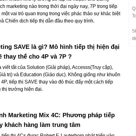
ịch marketing nào trong thời đại ngày nay, 7P trong tiếp
Q
 một vai trò quan trọng trong việc phác thảo sự khác biệt
T
à Chiến dịch tiếp thị dẫn đầu theo quy trình.
S
d
ting SAVE là gì? Mô hình tiếp thị hiện đại
ẽ thay thế cho 4P và 7P ?
 viết tắt của Solution (Giải pháp), Accesss(Truy cập),
Giá trị) và Education (Giáo dục). Không giống như khuôn
 4P, tiếp thị SAVE thay vào đó thúc đẩy một cách tiếp
thị trường hiện đại.
nh Marketing Mix 4C: Phương pháp tiếp
ấy khách hàng làm trung tâm
 tiếp thị 4Cs được Robert F. Lauterborn phát triển vào