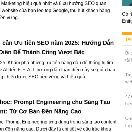
 Marketing hiệu quả nhất và 8 xu hướng SEO quan
ể website của bạn leo top Google, thu hút khách hàng
Có r
bền vững.
Entit
TÀI
u cần Ưu tiên SEO năm 2025: Hướng Dẫn
Diện Để Thành Công Vượt Bậc
Bí 
tài
5: Khám phá những ưu tiên hàng đầu để thống trị tìm
ừ AI đến E-E-A-T, hướng dẫn toàn diện này sẽ giúp bạn
Tra
g chiến lược SEO bền vững và hiệu quả.
web
47 
học: Prompt Engineering cho Sáng Tạo
hiệ
nt: Từ Cơ Bản Đến Nâng Cao
Con
c 'Prompt Engineering ứng dụng trong sáng tạo content'
thị
ản đến nâng cao. Dưới đây là chi tiết về cấu trúc khóa