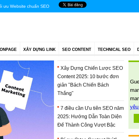
tối ưu Website chuẩn SEO
 ONPAGE
XÂY DỰNG LINK
SEO CONTENT
TECHNICAL SEO
Xây Dựng Chiến Lược SEO
Content 2025: 10 bước đơn
Gue
giản "Bách Chiến Bách
mar
Thắng"
mar
yêu
7 điều cần Ưu tiên SEO năm
2025: Hướng Dẫn Toàn Diện
Để Thành Công Vượt Bậc