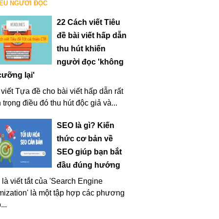
IỀU NGƯỜI ĐỌC
22 Cách viết Tiêu
đề bài viết hấp dẫn
thu hút khiến
người đọc 'không
cưỡng lại'
 viết Tựa đề cho bài viết hấp dẫn rất
 trọng điều đó thu hút độc giả và...
SEO là gì? Kiến
thức cơ bản về
SEO giúp bạn bắt
đầu đúng hướng
là viết tắt của 'Search Engine
mization' là một tập hợp các phương
...