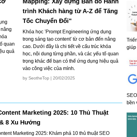
Cơ
Mapping: Xây dựng Bản đồ Hành
trình Khách hàng từ A-Z để Tăng
Tốc Chuyển Đổi"
dụng
n nâng
Khóa học 'Prompt Engineering ứng dụng
khóa
trong sáng tạo content' từ cơ bản đến nâng
Triể
tố quan
cao. Dưới đây là chi tiết về cấu trúc khóa
giúp
iệu quả
học, nội dung từng phần, và các yếu tố quan
trọng khác để bạn có thể ứng dụng hiệu quả
vào công việc của mình.
by SeotheTop | 20/02/2025
SEO 
bền 
ontent Marketing 2025: 10 Thủ Thuật
& 8 Xu Hướng
tent Marketing 2025: Khám phá 10 thủ thuật SEO