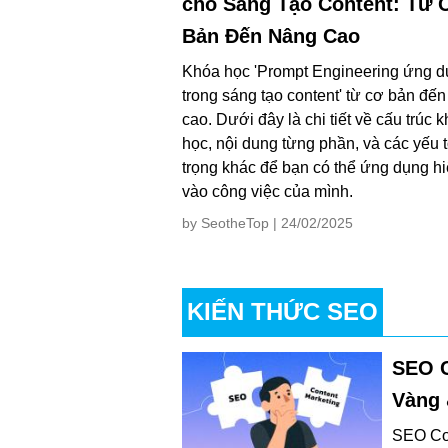
cho Sáng Tạo Content: Từ 
Bản Đến Nâng Cao
Khóa học 'Prompt Engineering ứng 
trong sáng tạo content' từ cơ bản đế
cao. Dưới đây là chi tiết về cấu trúc 
học, nội dung từng phần, và các yếu 
trọng khác để bạn có thể ứng dụng h
vào công việc của mình.
by SeotheTop | 24/02/2025
KIẾN THỨC SEO
SEO C
Vàng 
SEO Con