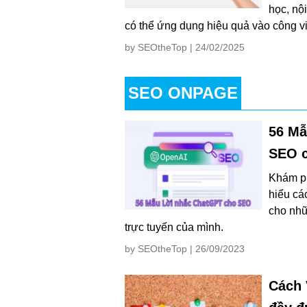
học, nộ
có thể ứng dụng hiệu quả vào công v
by SEOtheTop | 24/02/2025
SEO ONPAGE
56 Mẫ
SEO c
Khám ph
hiểu cá
cho nhữ
trực tuyến của mình.
by SEOtheTop | 26/09/2023
Cách 