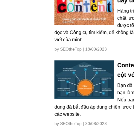
đầy đ
Hàng tr
chất lư
được tố
đọc và Công cụ tìm kiếm, để không l
viết của mình.
by SEOtheTop | 18/09/2023
Conte
cột v
Bạn đã 
bạn làm 
Nếu bạn
dung đã bắt đầu áp dụng chiến lược t
các website.
by SEOtheTop | 30/08/2023