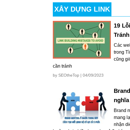
XÂY DỰNG LINK
19 Lỗ
Tránh
Các web
trong T
cũng gi
cần tránh
by SEOtheTop | 04/09/2023
Brand
nghĩa
Brand m
mang lạ
nhận di