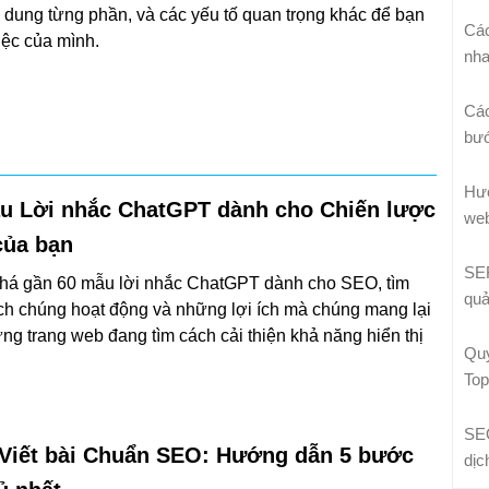
i dung từng phần, và các yếu tố quan trọng khác để bạn
Các
iệc của mình.
nha
Các
bướ
Hướ
u Lời nhắc ChatGPT dành cho Chiến lược
web
ủa bạn
SER
á gần 60 mẫu lời nhắc ChatGPT dành cho SEO, tìm
quả
ch chúng hoạt động và những lợi ích mà chúng mang lại
ng trang web đang tìm cách cải thiện khả năng hiển thị
Quy
Top
SEO
Viết bài Chuẩn SEO: Hướng dẫn 5 bước
dịc