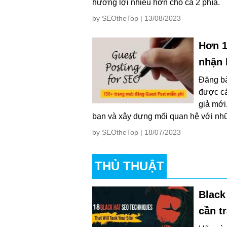
hưởng lợi nhiều hơn cho cả 2 phía.
by SEOtheTop | 13/08/2023
Hơn 1
nhận 
Đăng bà
được cá
giả mới
bạn và xây dựng mối quan hệ với nh
by SEOtheTop | 18/07/2023
THỦ THUẬT
Black
cần t