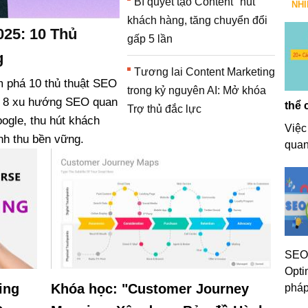
Bí quyết tạo Content "hút"
NH
khách hàng, tăng chuyển đổi
025: 10 Thủ
gấp 5 lần
g
Tương lai Content Marketing
 phá 10 thủ thuật SEO
trong kỷ nguyên AI: Mở khóa
và 8 xu hướng SEO quan
thể 
Trợ thủ đắc lực
oogle, thu hút khách
Việc
nh thu bền vững.
quan
SEO 
Opti
ing
Khóa học: "Customer Journey
pháp