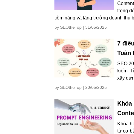
Content
trọng đ
tiềm năng và tăng trưởng doanh thu 
by SEOtheTop | 31/05/2025
7 điề
Toàn 
SEO 202
kiếm! T
xây dựn
by SEOtheTop | 20/05/2025
Khóa 
Conte
Khóa họ
từ cơ b