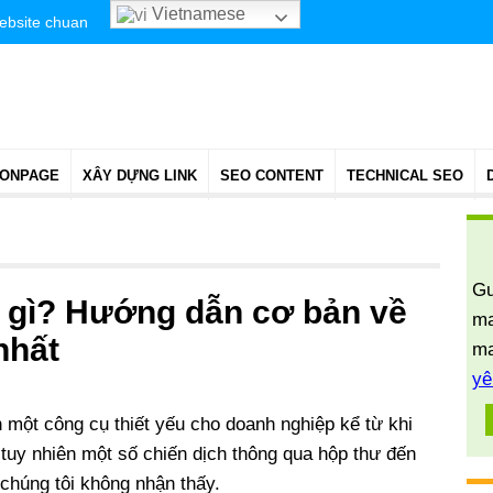
Vietnamese
website chuan
 ONPAGE
XÂY DỰNG LINK
SEO CONTENT
TECHNICAL SEO
Gu
à gì? Hướng dẫn cơ bản về
ma
nhất
ma
yê
h một công cụ thiết yếu cho doanh nghiệp kể từ khi
i, tuy nhiên một số chiến dịch thông qua hộp thư đến
 chúng tôi không nhận thấy.