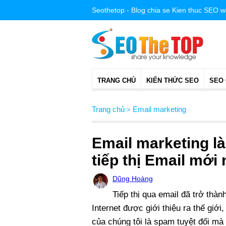
Seothetop - Blog chia se Kien thuc SEO 
TRANG CHỦ
KIẾN THỨC SEO
SEO
Trang chủ
Email marketing
>
Email marketing l
tiếp thị Email mới 
Dũng Hoàng
Tiếp thị qua email đã trở thàn
Internet được giới thiệu ra thế giớ
của chúng tôi là spam tuyệt đối mà