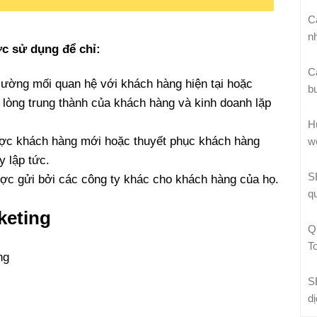
C
n
c sử dụng để chỉ:
C
cường mối quan hệ với khách hàng hiện tại hoặc
b
 lòng trung thành của khách hàng và kinh doanh lặp
H
ược khách hàng mới hoặc thuyết phục khách hàng
w
y lập tức.
S
c gửi bởi các công ty khác cho khách hàng của họ.
q
keting
Q
T
ng
S
d