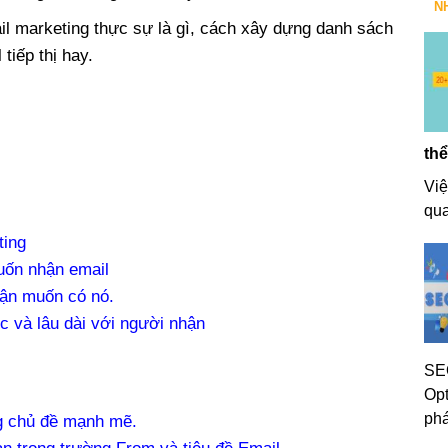
N
ail marketing thực sự là gì, cách xây dựng danh sách
tiếp thị hay.
thể
Việ
qua
ting
uốn nhận email
ận muốn có nó.
c và lâu dài với người nhận
SEO
Opt
phá
g chủ đề mạnh mẽ.