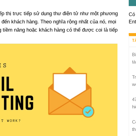
iếp thị trực tiếp sử dụng thư điện tử như một phương
Có 
o đến khách hàng. Theo nghĩa rộng nhất của nó, mọi
Ent
 tiềm năng hoặc khách hàng có thể được coi là tiếp
T
B
tà
T
w
4
h
C
th