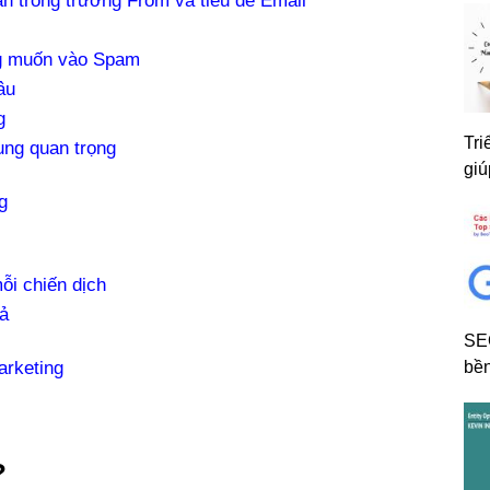
n trong trường From và tiêu đề Email
ng muốn vào Spam
âu
g
Tri
ung quan trọng
giú
g
ỗi chiến dịch
uả
SE
arketing
bền
?