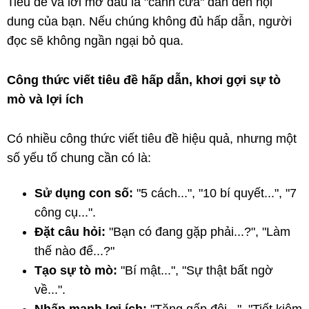
Tiêu đề và lời mở đầu là "cánh cửa" dẫn đến nội
dung của bạn. Nếu chúng không đủ hấp dẫn, người
đọc sẽ không ngần ngại bỏ qua.
Công thức viết tiêu đề hấp dẫn, khơi gợi sự tò
mò và lợi ích
Có nhiều công thức viết tiêu đề hiệu quả, nhưng một
số yếu tố chung cần có là:
Sử dụng con số:
"5 cách...", "10 bí quyết...", "7
công cụ...".
Đặt câu hỏi:
"Bạn có đang gặp phải...?", "Làm
thế nào để...?"
Tạo sự tò mò:
"Bí mật...", "Sự thật bất ngờ
về...".
Nhấn mạnh lợi ích:
"Tăng gấp đôi...", "Tiết kiệm