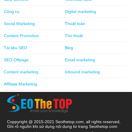
Công cụ
Digital marketing
Social Marketing
Thuật toán
Content Promotion
Thủ thuật
Tài liệu SEO
Blog
SEO Offpage
Email marketing
Content marketing
Inbound marketing
Affiliate Marketing
Coppyright @ 2015-2021 Seothetop.com, all rights reserved,
Ghi rõ nguồn khi sử dụng nội dung từ trang Seothetop.com