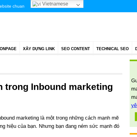
Vietnamese
website chuan
 ONPAGE
XÂY DỰNG LINK
SEO CONTENT
TECHNICAL SEO
Gu
n trong Inbound marketing
ma
ma
yê
Inbound marketing là một trong những cách mạnh mẽ
ương hiệu của bạn. Nhưng bạn đang ném sức mạnh đó