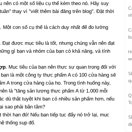
êu nên có một số liệu cụ thể kèm theo nó. Hãy suy
C
tuần" thay vì "viết thêm bài đăng trên blog". Đặt thời
n
. Một con số cụ thể là cách duy nhất để đo lường
C
b
. Đạt được mục tiêu là tốt, nhưng chúng vẫn nên đạt
hững gì bạn và nhóm của bạn có khả năng, và tính
H
w
hợp
. Mục tiêu của bạn nên thực sự quan trọng đối với
S
 bạn là một công ty thực phẩm A có 100 cửa hàng sẽ
q
ẩm A trong cửa hàng của họ. Trong tình huống này,
nên là "tăng sản lượng thực phẩm A từ 1.000 mỗi
Q
ặc dù thật tuyệt khi bạn có nhiều sản phẩm hơn, nếu
T
ại sao phải bận tâm?
 thời hạn đó! Nếu bạn tiếp tục đẩy nó trở lại, mục
S
hệ thống sụp đổ.
d