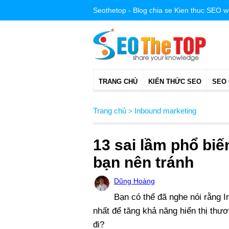
Seothetop - Blog chia se Kien thuc SEO 
TRANG CHỦ
KIẾN THỨC SEO
SEO
Trang chủ
Inbound marketing
>
13 sai lầm phổ biế
bạn nên tránh
Dũng Hoàng
Bạn có thể đã nghe nói rằng 
nhất để tăng khả năng hiển thị th
đi?