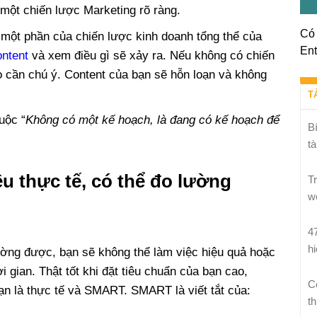
 một chiến lược Marketing rõ ràng.
Có 
 một phần của chiến lược kinh doanh tổng thể của
Ent
ntent
và xem điều gì sẽ xảy ra. Nếu không có chiến
o cần chú ý. Content của bạn sẽ hỗn loạn và không
T
uộc “
Không có một kế hoạch, là đang có kế hoạch để
B
tà
êu thực tế, có thể đo lường
T
w
4
h
ường được, bạn sẽ không thể làm việc hiệu quả hoặc
ời gian. Thật tốt khi đặt tiêu chuẩn của bạn cao,
C
n là thực tế và SMART. SMART là viết tắt của:
th