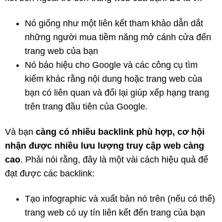
Nó giống như một liên kết tham khảo dẫn dắt
những người mua tiềm năng mở cánh cửa đến
trang web của bạn
Nó báo hiệu cho Google và các công cụ tìm
kiếm khác rằng nội dung hoặc trang web của
bạn có liên quan và đổi lại giúp xếp hạng trang
trên trang đầu tiên của Google.
Và bạn
c
àng c
ó nhi
ều backlink ph
ù h
ợp, c
ơ h
ội
nh
ận
đ
ược nhi
ều l
ưu l
ượng truy c
ập web c
àng
cao
. Phải nói rằng, đây là một vài cách hiệu quả để
đạt được các backlink:
Tạo infographic và xuất bản nó trên (nếu có thể)
trang web có uy tín liên kết đến trang của bạn