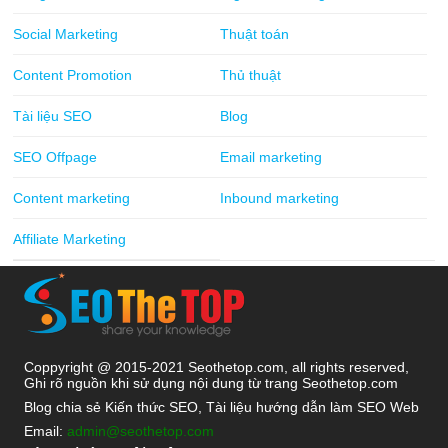
Social Marketing
Thuật toán
Content Promotion
Thủ thuật
Tài liệu SEO
Blog
SEO Offpage
Email marketing
Content marketing
Inbound marketing
Affiliate Marketing
Coppyright @ 2015-2021 Seothetop.com, all rights reserved,
Ghi rõ nguồn khi sử dụng nội dung từ trang Seothetop.com
Blog chia sẻ Kiến thức SEO, Tài liệu hướng dẫn làm SEO Web
Email:
admin@seothetop.com