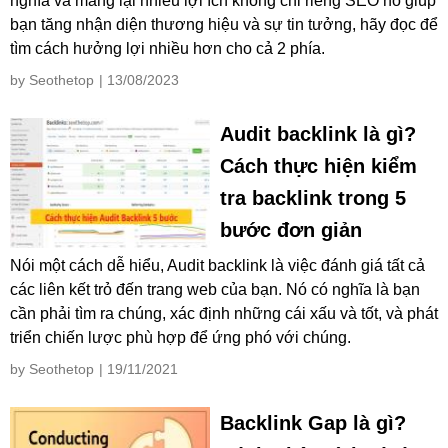
nghĩa và mang lại nhiều lợi ích không chỉ riêng SEO nó giúp
bạn tăng nhận diện thương hiệu và sự tin tưởng, hãy đọc để
tìm cách hưởng lợi nhiều hơn cho cả 2 phía.
by Seothetop
| 13/08/2023
Audit backlink là gì?
Cách thực hiện kiểm
tra backlink trong 5
bước đơn giản
Nói một cách dễ hiểu, Audit backlink là việc đánh giá tất cả
các liên kết trỏ đến trang web của bạn. Nó có nghĩa là bạn
cần phải tìm ra chúng, xác định những cái xấu và tốt, và phát
triển chiến lược phù hợp để ứng phó với chúng.
by Seothetop
| 19/11/2021
Backlink Gap là gì?