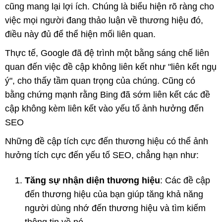
cũng mang lại lợi ích. Chúng là biểu hiện rõ ràng cho
việc mọi người đang thảo luận về thương hiệu đó,
điều này đủ để thể hiện mối liên quan.
Thực tế, Google đã đệ trình một bằng sáng chế liên
quan đến việc đề cập không liên kết như "liên kết ngụ
ý", cho thấy tầm quan trọng của chúng. Cũng có
bằng chứng mạnh rằng Bing đã sớm liên kết các đề
cập không kèm liên kết vào yếu tố ảnh hưởng đến
SEO
Những đề cập tích cực đến thương hiệu có thể ảnh
hưởng tích cực đến yếu tố SEO, chẳng hạn như:
Tăng sự nhận diện thương hiệu
: Các đề cập
đến thương hiệu của bạn giúp tăng khả năng
người dùng nhớ đến thương hiệu và tìm kiếm
thông tin về nó.