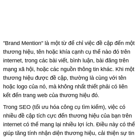
"Brand Mention" là một từ để chỉ việc đề cập đến một
thương hiệu, tên hoặc khía cạnh cụ thể nào đó trên
internet, trong các bài viết, bình luận, bài đăng trên
mạng xã hội, hoặc các nguồn thông tin khác. Khi một
thương hiệu được đề cập, thường là cùng với tên
hoặc logo của nó, mà không nhất thiết phải có liên
kết đến trang web của thương hiệu đó.
Trong SEO (tối ưu hóa công cụ tìm kiếm), việc có
nhiều đề cập tích cực đến thương hiệu của bạn trên
internet có thể mang lại nhiều lợi ích. Điều này có thể
giúp tăng tính nhận diện thương hiệu, cải thiện sự tin