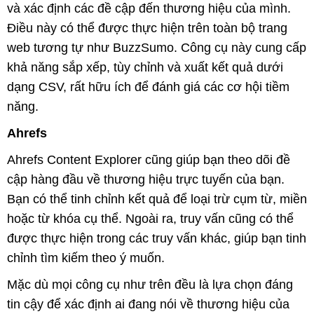
và xác định các đề cập đến thương hiệu của mình.
Điều này có thể được thực hiện trên toàn bộ trang
web tương tự như BuzzSumo. Công cụ này cung cấp
khả năng sắp xếp, tùy chỉnh và xuất kết quả dưới
dạng CSV, rất hữu ích để đánh giá các cơ hội tiềm
năng.
Ahrefs
Ahrefs Content Explorer cũng giúp bạn theo dõi đề
cập hàng đầu về thương hiệu trực tuyến của bạn.
Bạn có thể tinh chỉnh kết quả để loại trừ cụm từ, miền
hoặc từ khóa cụ thể. Ngoài ra, truy vấn cũng có thể
được thực hiện trong các truy vấn khác, giúp bạn tinh
chỉnh tìm kiếm theo ý muốn.
Mặc dù mọi công cụ như trên đều là lựa chọn đáng
tin cậy để xác định ai đang nói về thương hiệu của