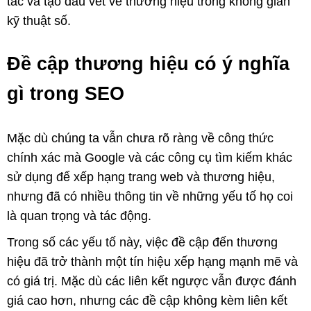
tác và tạo dấu vết về thương hiệu trong không gian
kỹ thuật số.
Đề cập thương hiệu có ý nghĩa
gì trong SEO
Mặc dù chúng ta vẫn chưa rõ ràng về công thức
chính xác mà Google và các công cụ tìm kiếm khác
sử dụng để xếp hạng trang web và thương hiệu,
nhưng đã có nhiều thông tin về những yếu tố họ coi
là quan trọng và tác động.
Trong số các yếu tố này, việc đề cập đến thương
hiệu đã trở thành một tín hiệu xếp hạng mạnh mẽ và
có giá trị. Mặc dù các liên kết ngược vẫn được đánh
giá cao hơn, nhưng các đề cập không kèm liên kết