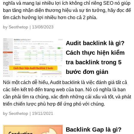
nghĩa và mang lại nhiều lợi ích không chỉ riêng SEO nó giúp
bạn tăng nhận diện thương hiệu và sự tin tưởng, hãy đọc để
tìm cách hưởng lợi nhiều hơn cho cả 2 phía.
by Seothetop
| 13/08/2023
Audit backlink là gì?
Cách thực hiện kiểm
tra backlink trong 5
bước đơn giản
Nói một cách dễ hiểu, Audit backlink là việc đánh giá tất cả
các liên kết trỏ đến trang web của bạn. Nó có nghĩa là bạn
cần phải tìm ra chúng, xác định những cái xấu và tốt, và phát
triển chiến lược phù hợp để ứng phó với chúng.
by Seothetop
| 19/11/2021
Backlink Gap là gì?