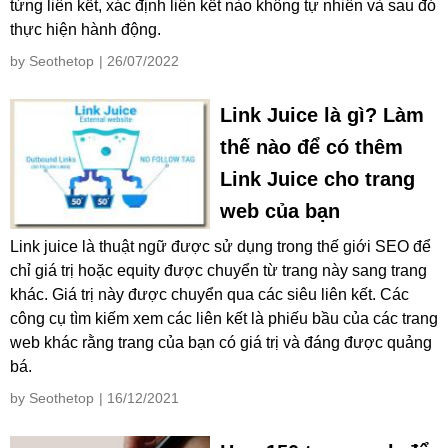
từng liên kết, xác định liên kết nào không tự nhiên và sau đó
thực hiện hành động.
by Seothetop
| 26/07/2022
Link Juice là gì? Làm
thế nào để có thêm
Link Juice cho trang
web của bạn
Link juice là thuật ngữ được sử dụng trong thế giới SEO để
chỉ giá trị hoặc equity được chuyển từ trang này sang trang
khác. Giá trị này được chuyển qua các siêu liên kết. Các
công cụ tìm kiếm xem các liên kết là phiếu bầu của các trang
web khác rằng trang của bạn có giá trị và đáng được quảng
bá.
by Seothetop
| 16/12/2021