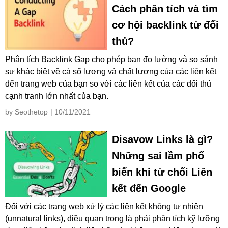
Cách phân tích và tìm
cơ hội backlink từ đối
thủ?
Phân tích Backlink Gap cho phép bạn đo lường và so sánh
sự khác biệt về cả số lượng và chất lượng của các liên kết
đến trang web của bạn so với các liên kết của các đối thủ
cạnh tranh lớn nhất của bạn.
by Seothetop
| 10/11/2021
Disavow Links là gì?
Những sai lầm phổ
biến khi từ chối Liên
kết đến Google
Đối với các trang web xử lý các liên kết không tự nhiên
(unnatural links), điều quan trọng là phải phân tích kỹ lưỡng