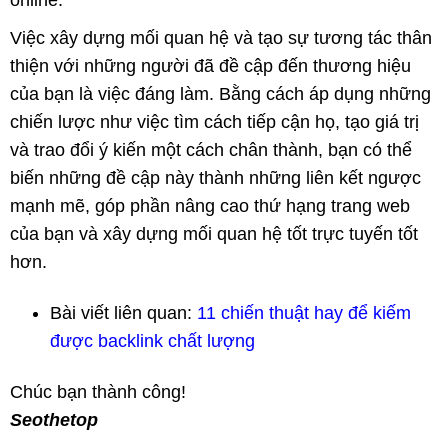
online.
Việc xây dựng mối quan hệ và tạo sự tương tác thân
thiện với những người đã đề cập đến thương hiệu
của bạn là việc đáng làm. Bằng cách áp dụng những
chiến lược như việc tìm cách tiếp cận họ, tạo giá trị
và trao đổi ý kiến một cách chân thành, bạn có thể
biến những đề cập này thành những liên kết ngược
mạnh mẽ, góp phần nâng cao thứ hạng trang web
của bạn và xây dựng mối quan hệ tốt trực tuyến tốt
hơn.
Bài viết liên quan:
11 chiến thuật hay để kiếm
được backlink chất lượng
Chúc bạn thành công!
Seothetop