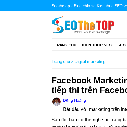
Seothetop - Blog chia se Kien thuc SEO 
TRANG CHỦ
KIẾN THỨC SEO
SEO
Trang chủ
Digital marketing
>
Facebook Marketi
tiếp thị trên Face
Dũng Hoàng
Bắt đầu với marketing trên int
Sau đó, bạn có thể nghe nói rằng b