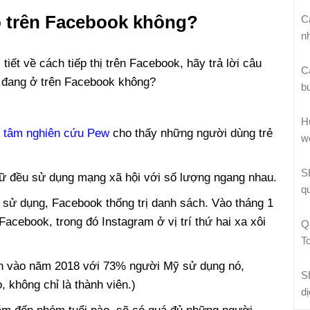
ó trên Facebook không?
C
n
tiết về cách tiếp thị trên Facebook, hãy trả lời câu
C
ó đang ở trên Facebook không?
b
H
g tâm nghiên cứu Pew
cho thấy những người dùng trẻ
w
S
ữ đều sử dụng mạng xã hội với số lượng ngang nhau.
q
 sử dụng, Facebook thống trị danh sách. Vào tháng 1
cebook, trong đó Instagram ở vị trí thứ hai xa xôi
Q
T
ên vào năm 2018 với 73% người Mỹ sử dụng nó,
S
, không chỉ là thành viên.)
d