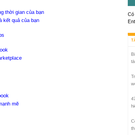
ng thời gian của bạn
Có 
à kết quả của bạn
Ent
bs
T
book
B
arketplace
tà
T
w
book
4
 mạnh mẽ
h
C
th