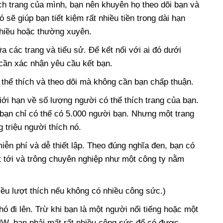
ích trang của mình, bạn nên khuyên họ theo dõi bạn và
 sẽ giúp bạn tiết kiệm rất nhiều tiền trong dài hạn
nhiều hoặc thường xuyên.
a các trang và tiểu sử. Để kết nối với ai đó dưới
cần xác nhận yêu cầu kết bạn.
 thể thích và theo dõi mà không cần bạn chấp thuận.
iới hạn về số lượng người có thể thích trang của bạn.
bạn chỉ có thể có 5.000 người bạn. Nhưng một trang
 triệu người thích nó.
iễn phí và dễ thiết lập. Theo đúng nghĩa đen, bạn có
t tới và trông chuyên nghiệp như một công ty nằm
ều lượt thích nếu không có nhiều công sức.)
ó đi lên. Trừ khi bạn là một người nổi tiếng hoặc một
W, bạn phải mất rất nhiều công sức để có được