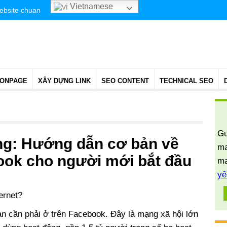
Vietnamese
website chuan
 ONPAGE
XÂY DỰNG LINK
SEO CONTENT
TECHNICAL SEO
Gu
ng: Hướng dẫn cơ bản về
ma
book cho người mới bắt đầu
ma
yê
ernet?
ạn cần phải ở trên Facebook. Đây là mạng xã hội lớn