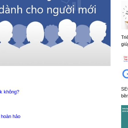
Tri
giú
SE
ok không?
bền
k hoàn hảo