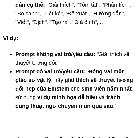
dẫn cụ thể:
"Giải thích", "Tóm tắt", "Phân tích",
"So sánh", "Liệt kê", "Đề xuất", "Hướng dẫn",
"Viết", "Dịch", "Tạo ra", "Giả định",...
Ví dụ:
Prompt không vai trò/yêu cầu:
"Giải thích về
thuyết tương đối."
Prompt có vai trò/yêu cầu:
"
Đóng vai một
giáo sư vật lý
, hãy
giải thích về thuyết tương
đối hẹp của Einstein
cho
sinh viên năm nhất
,
sử dụng
ví dụ minh họa dễ hiểu
và
tránh
dùng thuật ngữ chuyên môn quá sâu
."