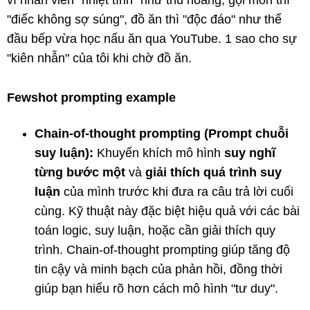
vì nhân viên "nhiệt tình" như thú hoang, gọi món thì
"điếc không sợ súng", đồ ăn thì "độc đáo" như thể
đầu bếp vừa học nấu ăn qua YouTube. 1 sao cho sự
"kiên nhẫn" của tôi khi chờ đồ ăn.
Fewshot prompting example
Chain-of-thought prompting (Prompt chuỗi
suy luận):
Khuyến khích mô hình
suy nghĩ
từng bước một
và
giải thích quá trình suy
luận
của mình trước khi đưa ra câu trả lời cuối
cùng. Kỹ thuật này đặc biệt hiệu quả với các bài
toán logic, suy luận, hoặc cần giải thích quy
trình. Chain-of-thought prompting giúp tăng độ
tin cậy và minh bạch của phản hồi, đồng thời
giúp bạn hiểu rõ hơn cách mô hình "tư duy".