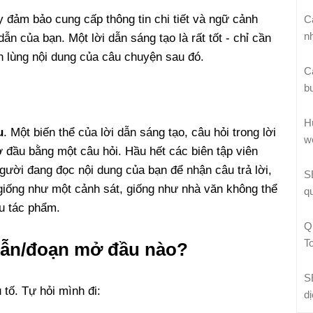
 đảm bảo cung cấp thông tin chi tiết và ngữ cảnh
C
n
ẫn của bạn. Một lời dẫn sáng tạo là rất tốt - chỉ cần
n lùng nội dung của câu chuyện sau đó.
C
b
H
u
. Một biến thể của lời dẫn sáng tạo, câu hỏi trong lời
w
 đầu bằng một câu hỏi. Hầu hết các biên tập viên
người đang đọc nội dung của bạn để nhận câu trả lời,
S
giống như một cảnh sát, giống như nhà văn không thể
q
ầu tác phẩm.
Q
T
i dẫn/đoạn mở đầu nào?
S
tố. Tự hỏi mình đi:
d