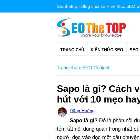
Seothetop - Blog chia se Kien thuc SEO 
TRANG CHỦ
KIẾN THỨC SEO
SEO
Trang chủ
SEO Content
>
Sapo là gì? Cách v
hút với 10 mẹo ha
Dũng Hoàng
Sapo là gì?
Đó là phần nội du
tóm tắt nội dung quan trọng nhất c
người đọc vào đọc một câu chuyện. 