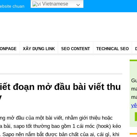
Vietnamese
website chuan
 ONPAGE
XÂY DỰNG LINK
SEO CONTENT
TECHNICAL SEO
Gu
iết đoạn mở đầu bài viết thu
ma
y
ma
yê
ng mở đầu của một bài viết, nhằm giới thiệu hoặc
ủa bài, sapo tốt thường bao gồm 1 cái móc (hook) kéo
Sapo nên nắm bắt được bản chất của ai, cái gì, khi