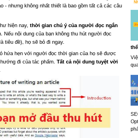
N
ào - nhưng không nhất thiết là bao gồm tất cả các câu
như hiện nay,
thời gian chú ý của người đọc ngắn
n. Nếu nội dung của bạn không thu hút người đọc
 tiêu đề), họ sẽ bỏ đi ngay.
thể
Nó hứa hẹn với người đọc thời gian của họ sẽ được
Việ
và hướng đi của tác phẩm.
Tất cả nội dung tuyệt vời
qua
.
SEO
Opt
phá