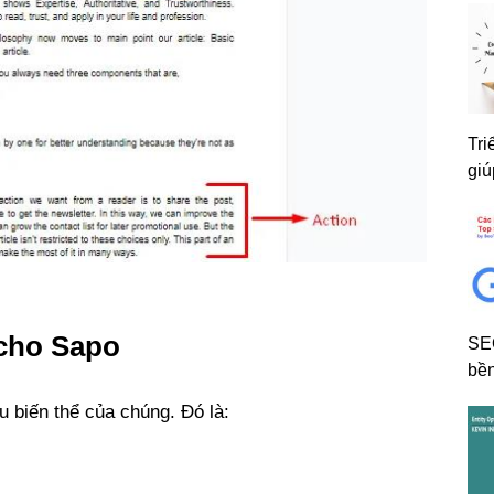
Tri
giú
 cho Sapo
SE
bền
ều biến thể của chúng. Đó là: