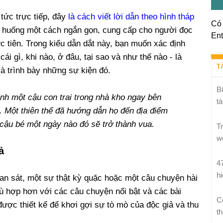
 tức trực tiếp, đây
là cách viết lời dẫn theo hình tháp
Có 
nh huống một cách ngắn gọn, cung cấp cho người đọc
Ent
c tiên. Trong kiểu dẫn dắt này, bạn muốn xác định
ái gì, khi nào, ở đâu, tại sao và như thế nào - là
T
và trình bày những sự kiện đó.
B
inh một cậu con trai trong nhà kho ngay bên
tà
 Một thiên thể đã hướng dẫn họ đến địa điểm
cậu bé một ngày nào đó sẽ trở thành vua.
T
w
ả
4
h
quan sát, một sự thật kỳ quặc hoặc một câu chuyện hài
ù hợp hơn với các câu chuyện nổi bật và các bài
C
được thiết kế để khơi gợi sự tò mò của độc giả và thu
th