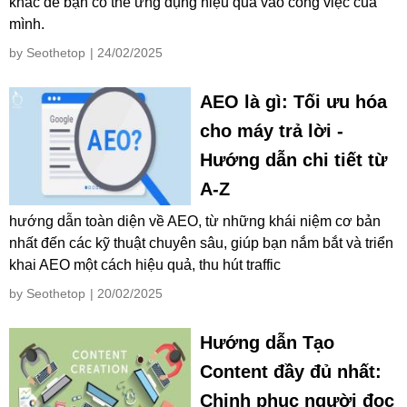
khác để bạn có thể ứng dụng hiệu quả vào công việc của
mình.
by Seothetop
| 24/02/2025
AEO là gì: Tối ưu hóa
cho máy trả lời -
Hướng dẫn chi tiết từ
A-Z
hướng dẫn toàn diện về AEO, từ những khái niệm cơ bản
nhất đến các kỹ thuật chuyên sâu, giúp bạn nắm bắt và triển
khai AEO một cách hiệu quả, thu hút traffic
by Seothetop
| 20/02/2025
Hướng dẫn Tạo
Content đầy đủ nhất:
Chinh phục người đọc