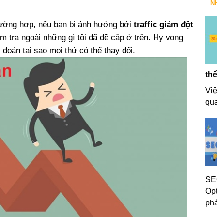
N
rường hợp, nếu bạn bị ảnh hưởng bởi
traffic giảm đột
ểm tra ngoài những gì tôi đã đề cập ở trên. Hy vọng
 đoán tại sao mọi thứ có thể thay đổi.
thể
Việ
qua
SEO
Opt
phá