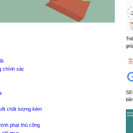
Tri
giú
õi
g chính xác
SE
a
bền
 kết chất lượng kém
hình phạt thủ công