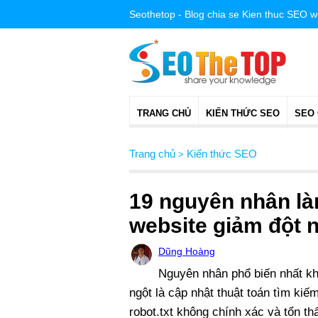
Seothetop - Blog chia se Kien thuc SEO 
TRANG CHỦ
KIẾN THỨC SEO
SEO
Trang chủ
Kiến thức SEO
>
19 nguyên nhân là
website giảm đột 
Dũng Hoàng
Nguyên nhân phổ biến nhất k
ngột là cập nhật thuật toán tìm ki
robot.txt không chính xác và tổn thấ