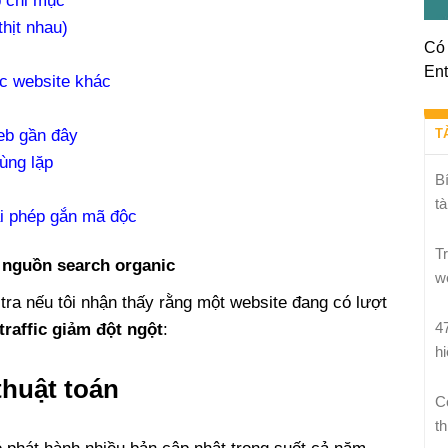
p chỉ mục
hịt nhau)
Có 
Ent
ác website khác
web gần đây
T
rùng lặp
B
tà
ái phép gắn mã độc
T
ừ nguồn search organic
w
tra nếu tôi nhận thấy rằng một website đang có lượt
4
traffic giảm đột ngột
:
h
thuật toán
C
th