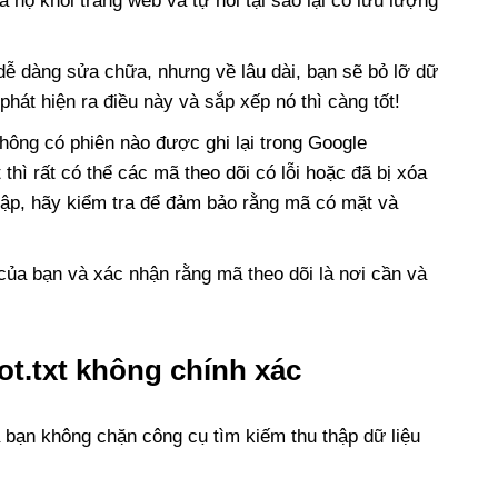
a họ khỏi trang web và tự hỏi tại sao lại có lưu lượng
 dễ dàng sửa chữa, nhưng về lâu dài, bạn sẽ bỏ lỡ dữ
phát hiện ra điều này và sắp xếp nó thì càng tốt!
hông có phiên nào được ghi lại trong Google
thì rất có thể các mã theo dõi có lỗi hoặc đã bị xóa
cập, hãy kiểm tra để đảm bảo rằng mã có mặt và
n của bạn và xác nhận rằng mã theo dõi là nơi cần và
ot.txt không chính xác
 bạn không chặn công cụ tìm kiếm thu thập dữ liệu