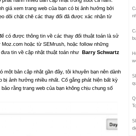
ó phát hành nhiều bản cập nhật trong suốt cả năm.
nh giá xem trang web của bạn có bị ảnh hưởng bởi
C
n
heo dõi chặt chẽ các thay đổi đã được xác nhận từ
C
ể có được thông tin về các thay đổi thuật toán là sử
b
ừ Moz.com hoặc từ SEMrush, hoặc follow những
 đưa tin về cập nhật thuật toán như
Barry Schwartz
H
w
có một bản cập nhật gần đây, tôi khuyên bạn nên dành
S
eb bị ảnh hưởng nhiều nhất. Cố gắng phát hiện bất kỳ
q
 bảo rằng trang web của bạn không chịu chung số
Q
T
S
d