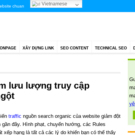
Vietnamese
website chuan
 ONPAGE
XÂY DỰNG LINK
SEO CONTENT
TECHNICAL SEO
Gu
m lưu lượng truy cập
ma
ngột
ma
yê
hiến
traffic
nguồn search organic của website giảm đột
ếm gần đây. Hình phạt, chuyển hướng, các Rules
t xếp hạng là tất cả các lý do khiến bạn có thể thấy