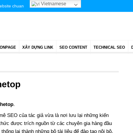
Vietnamese
website chuan
 ONPAGE
XÂY DỰNG LINK
SEO CONTENT
TECHNICAL SEO
hetop
thetop
.
ê SEO của tác giả vừa là nơi lưu lại những kiến
 thức được trích nguồn từ các chuyên gia hàng đầu
thống lại thành những bộ tài liệu để đào tạo nội bộ,