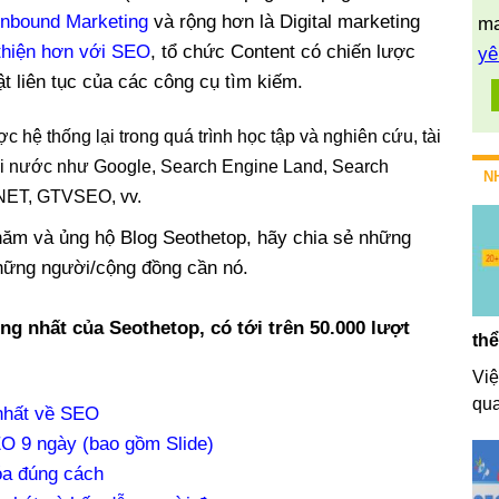
Inbound Marketing
và rộng hơn là Digital marketing
ma
 thiện hơn với SEO
, tổ chức Content có chiến lược
yê
 liên tục của các công cụ tìm kiếm.
c hệ thống lại trong quá trình học tập và nghiên cứu, tài
goài nước như Google, Search Engine Land, Search
N
iNET, GTVSEO, vv.
ăm và ủng hộ Blog Seothetop, hãy chia sẻ những
những người/cộng đồng cần nó.
ng nhất của Seothetop, có tới trên 50.000 lượt
thể
Việ
qua
 nhất về SEO
 9 ngày (bao gồm Slide)
óa đúng cách