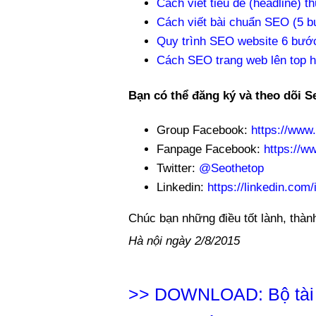
Cách viết tiêu đề (headline) t
Cách viết bài chuẩn SEO (5 b
Quy trình SEO website 6 bư
Cách SEO trang web lên top h
Bạn có thể đăng ký và theo dõi S
Group Facebook:
https://www
Fanpage Facebook:
https://w
Twitter:
@Seothetop
Linkedin:
https://linkedin.co
Chúc bạn những điều tốt lành, thàn
Hà nội ngày 2/8/2015
>>
DOWNLOAD: Bộ tài 