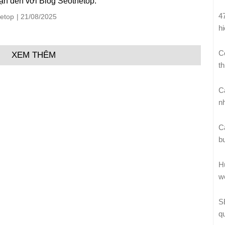
n đến với Blog Seothetop.
4
etop
| 21/08/2025
h
C
XEM THÊM
th
C
n
C
b
H
w
S
q