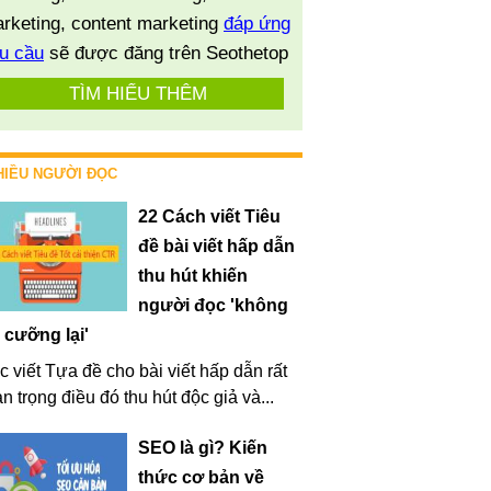
rketing, content marketing
đáp ứng
u cầu
sẽ được đăng trên Seothetop
TÌM HIỂU THÊM
HIỀU NGƯỜI ĐỌC
22 Cách viết Tiêu
đề bài viết hấp dẫn
thu hút khiến
người đọc 'không
 cưỡng lại'
c viết Tựa đề cho bài viết hấp dẫn rất
n trọng điều đó thu hút độc giả và...
SEO là gì? Kiến
thức cơ bản về