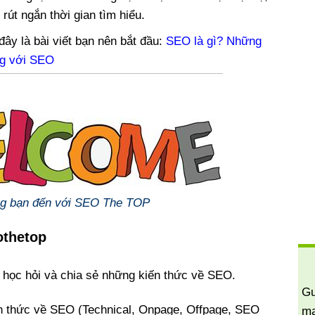
 rút ngắn thời gian tìm hiểu.
ây là bài viết bạn nên bắt đầu:
SEO là gì? Những
ng với SEO
g bạn đến với SEO The TOP
othetop
 học hỏi và chia sẻ những kiến thức về SEO.
Gu
n thức về SEO (Technical, Onpage, Offpage, SEO
ma