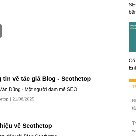
SE
bền
Có 
Ent
 tin về tác giả Blog - Seothetop
T
Văn Dũng - Một người đam mê SEO
etop
| 21/08/2025
B
tà
T
thiệu về Seothetop
w