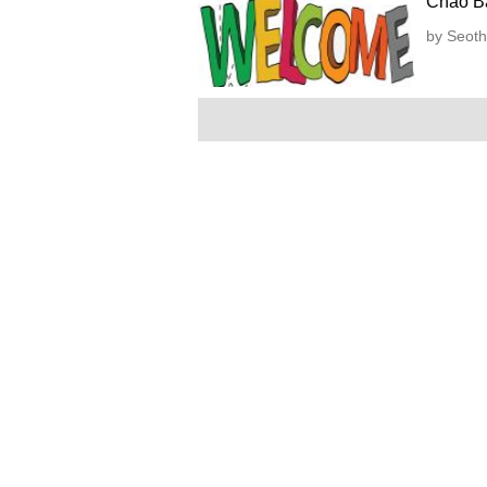
Chào Bạ
by Seoth