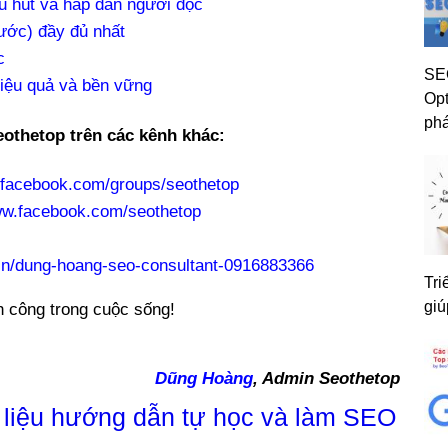
hu hút và hấp dẫn người đọc
ước) đầy đủ nhất
ớc
SEO
iệu quả và bền vững
Opt
phá
eothetop trên các kênh khác:
.facebook.com/groups/seothetop
ww.facebook.com/seothetop
m/in/dung-hoang-seo-consultant-0916883366
Tri
giú
h công trong cuộc sống!
Dũng Hoàng
, Admin Seothetop
liệu hướng dẫn tự học và làm SEO