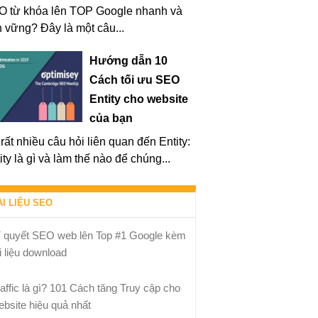
O từ khóa lên TOP Google nhanh và
 vững? Đây là một câu...
Hướng dẫn 10
Cách tối ưu SEO
Entity cho website
của bạn
rất nhiều câu hỏi liên quan đến Entity:
ity là gì và làm thế nào để chúng...
ÀI LIỆU SEO
í quyết SEO web lên Top #1 Google kèm
i liệu download
raffic là gì? 101 Cách tăng Truy cập cho
ebsite hiệu quả nhất