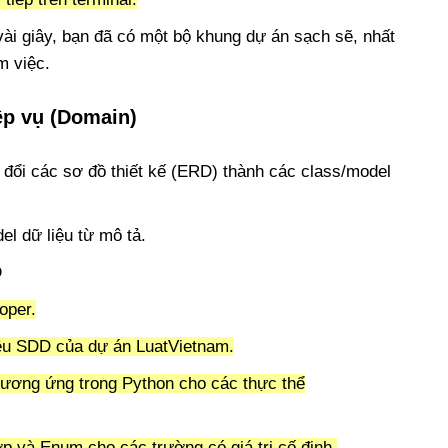
vài giây, bạn đã có một bộ khung dự án sạch sẽ, nhất
m việc.
ệp vụ (Domain)
đổi các sơ đồ thiết kế (ERD) thành các class/model
l dữ liệu từ mô tả.
D
oper.
iệu SDD của dự án LuatVietnam.
tương ứng trong Python cho các thực thể
ợp và Enum cho các trường có giá trị cố định.