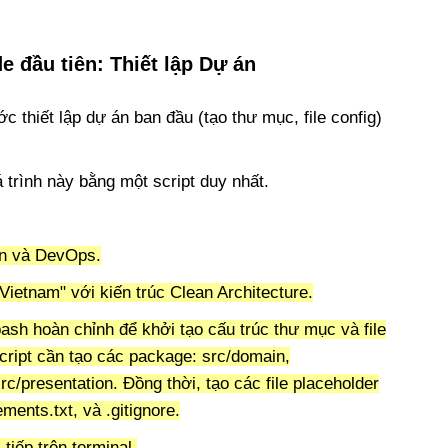
e đầu tiên: Thiết lập Dự án
 thiết lập dự án ban đầu (tạo thư mục, file config)
trình này bằng một script duy nhất.
on và DevOps.
Vietnam" với kiến trúc Clean Architecture.
ash hoàn chỉnh để khởi tạo cấu trúc thư mục và file
Script cần tạo các package: src/domain,
src/presentation. Đồng thời, tạo các file placeholder
ments.txt, và .gitignore.
tiếp trên terminal.