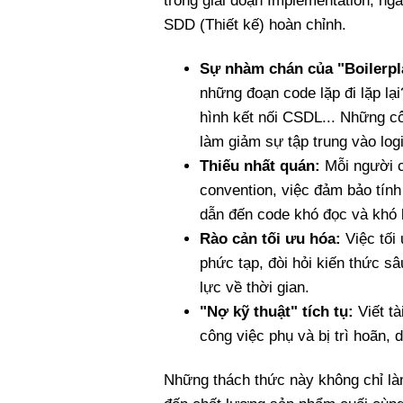
trong giai đoạn Implementation, nga
SDD (Thiết kế) hoàn chỉnh.
Sự nhàm chán của "Boilerpl
những đoạn code lặp đi lặp l
hình kết nối CSDL... Những c
làm giảm sự tập trung vào logi
Thiếu nhất quán:
Mỗi người c
convention, việc đảm bảo tính
dẫn đến code khó đọc và khó b
Rào cản tối ưu hóa:
Việc tối 
phức tạp, đòi hỏi kiến thức sâ
lực về thời gian.
"Nợ kỹ thuật" tích tụ:
Viết tà
công việc phụ và bị trì hoãn, 
Những thách thức này không chỉ là