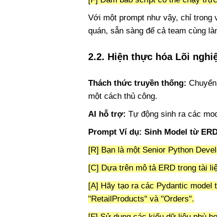
Với một prompt như vậy, chỉ trong 
quán, sẵn sàng để cả team cùng là
2.2. Hiện thực hóa Lõi nghi
Thách thức truyền thống:
Chuyển 
một cách thủ công.
AI hỗ trợ:
Tự động sinh ra các mode
Prompt Ví dụ: Sinh Model từ ER
[R] Bạn là một Senior Python Devel
[C] Dựa trên mô tả ERD trong tài l
[A] Hãy tạo ra các Pydantic model 
"RetailProducts" và "Orders".
[F] Sử dụng các kiểu dữ liệu phù h