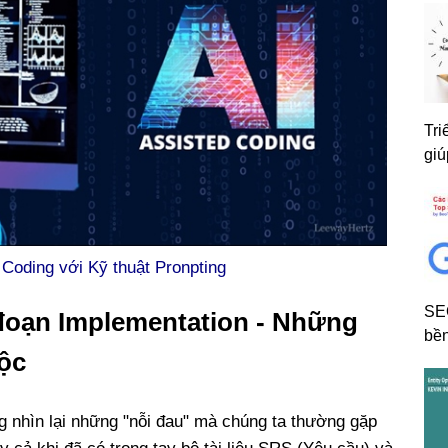
Tri
giú
 Coding với Kỹ thuật Pronpting
SE
i đoạn Implementation - Những
bền
ộc
ng nhìn lại những "nỗi đau" mà chúng ta thường gặp