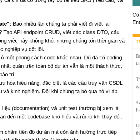
y cả khi đã có trong tay bộ tài liệu SRS (Yêu cầu) và
Có 
Ent
ate":
Bao nhiêu lần chúng ta phải viết đi viết lại
ại? Tạo API endpoint CRUD, viết các class DTO, cấu
ông việc này không khó, nhưng chúng tốn thời gian và
T
c nghiệp vụ cốt lõi.
B
ó một phong cách code khác nhau. Dù đã có coding
tà
 nhất quán trên toàn bộ dự án vẫn là một thách thức,
ảo trì.
T
ưu hóa hiệu năng, đặc biệt là các câu truy vấn CSDL
w
u và kinh nghiệm. Đôi khi chúng ta bỏ qua nó vì áp
4
i liệu (documentation) và unit test thường bị xem là
h
dẫn đến một codebase khó hiểu và rủi ro khi thay đổi.
C
m chậm tiến độ dự án mà còn ảnh hưởng trực tiếp
th