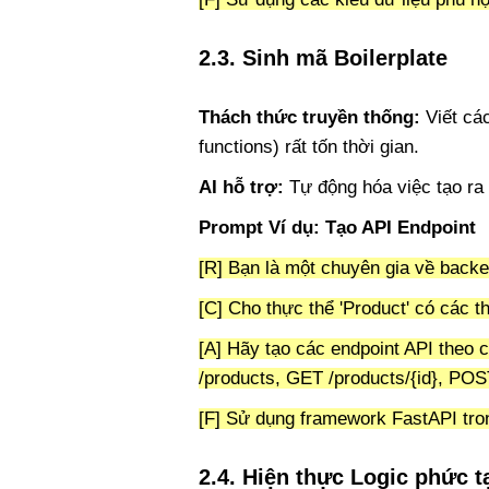
2.3. Sinh mã Boilerplate
Thách thức truyền thống:
Viết các
functions) rất tốn thời gian.
AI hỗ trợ:
Tự động hóa việc tạo ra
Prompt Ví dụ: Tạo API Endpoint
[R] Bạn là một chuyên gia về backe
[C] Cho thực thể 'Product' có các th
[A] Hãy tạo các endpoint API the
/products, GET /products/{id}, PO
[F] Sử dụng framework FastAPI tro
2.4. Hiện thực Logic phức t