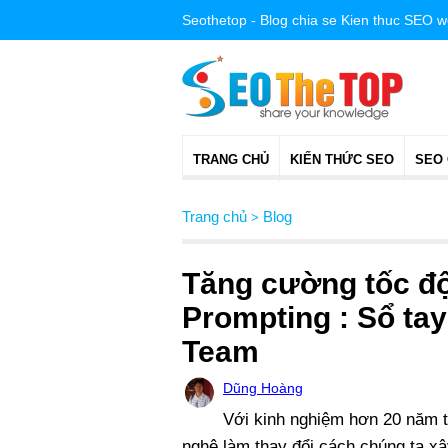
Seothetop - Blog chia se Kien thuc SEO 
TRANG CHỦ
KIẾN THỨC SEO
SEO
Trang chủ
Blog
>
Tăng cường tốc độ
Prompting : Sổ ta
Team
Dũng Hoàng
Với kinh nghiệm hơn 20 năm t
nghệ làm thay đổi cách chúng ta x