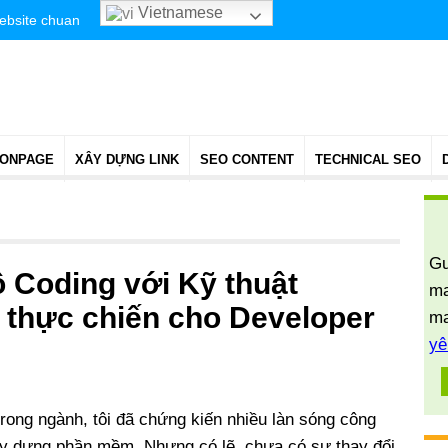
Vietnamese
website chuan
 ONPAGE
XÂY DỰNG LINK
SEO CONTENT
TECHNICAL SEO
Gu
 Coding với Kỹ thuật
ma
y thực chiến cho Developer
ma
yê
rong ngành, tôi đã chứng kiến nhiều làn sóng công
ây dựng phần mềm. Nhưng có lẽ, chưa có sự thay đổi