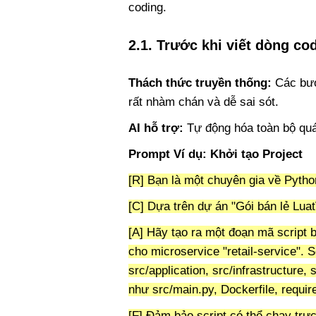
coding.
2.1. Trước khi viết dòng cod
Thách thức truyền thống:
Các bước
rất nhàm chán và dễ sai sót.
AI hỗ trợ:
Tự động hóa toàn bộ quá 
Prompt Ví dụ: Khởi tạo Project
[R] Bạn là một chuyên gia về Pyth
[C] Dựa trên dự án "Gói bán lẻ Luat
[A] Hãy tạo ra một đoạn mã script b
cho microservice "retail-service". 
src/application, src/infrastructure, 
như src/main.py, Dockerfile, require
[F] Đảm bảo script có thể chạy trực 