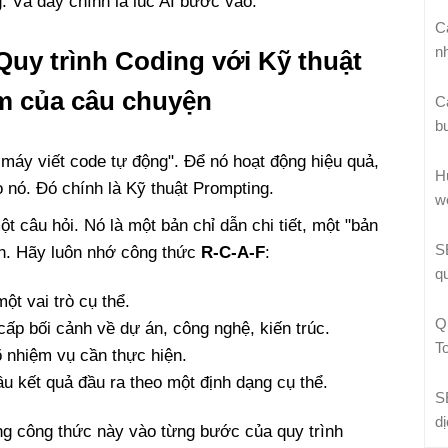
 Và đây chính là lúc AI bước vào.
C
n
uy trình Coding với Kỹ thuật
m của câu chuyện
C
b
máy viết code tự động". Để nó hoạt động hiệu quả,
H
o nó. Đó chính là Kỹ thuật Prompting.
w
t câu hỏi. Nó là một bản chỉ dẫn chi tiết, một "bản
S
ạn. Hãy luôn nhớ công thức
R-C-A-F
:
q
ột vai trò cụ thể.
Q
ấp bối cảnh về dự án, công nghệ, kiến trúc.
T
 nhiệm vụ cần thực hiện.
u kết quả đầu ra theo một định dạng cụ thể.
S
d
g công thức này vào từng bước của quy trình