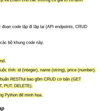
 đoạn code lặp đi lặp lại (API endpoints, CRUD
 các bộ khung code này.
nd.
uộc tính: id (integer), name (string), price (number).
o chuẩn RESTful bao gồm CRUD cơ bản (GET
ST, PUT, DELETE).
ng Python để minh họa.
ạp