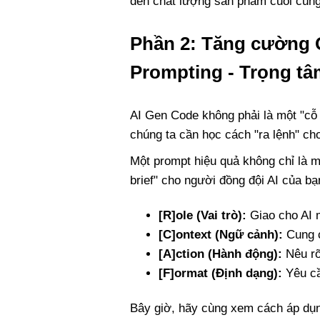
đến chất lượng sản phẩm cuối cùng.
Phần 2: Tăng cường Q
Prompting - Trọng tâ
AI Gen Code không phải là một "cỗ 
chúng ta cần học cách "ra lệnh" ch
Một prompt hiệu quả không chỉ là mộ
brief" cho người đồng đội AI của b
[R]ole (Vai trò):
Giao cho AI m
[C]ontext (Ngữ cảnh):
Cung c
[A]ction (Hành động):
Nêu rõ
[F]ormat (Định dạng):
Yêu cầ
Bây giờ, hãy cùng xem cách áp dụn