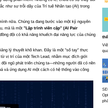
N
c như sự trỗi dậy của Trí tuệ Nhân tạo (AI) trong
 mình nữa. Chúng ta đang bước vào một kỷ nguyên
cụ, mà là một
"Lập trình viên cặp" (AI Pair
đồng đội có khả năng khuếch đại năng lực của chúng
thể
Việ
giảng lý thuyết khô khan. Đây là một "sổ tay" thực
qua
 từ vị trí của một Tech Lead, nhằm mục đích giới
g đội ngũ phát triển chúng ta—những người đã có nền
á và ứng dụng AI một cách có hệ thống vào công
SEO
Opt
phá