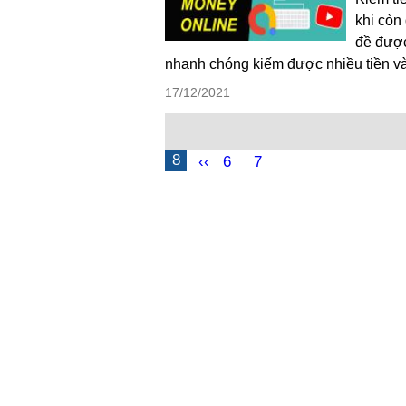
khi còn
đề được
nhanh chóng kiếm được nhiều tiền và 
17/12/2021
8
‹‹
6
7