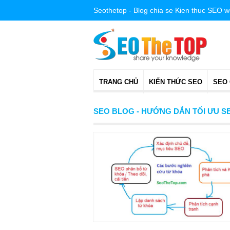
Seothetop - Blog chia se Kien thuc SEO 
TRANG CHỦ
KIẾN THỨC SEO
SEO
SEO BLOG - HƯỚNG DẪN TỐI ƯU 