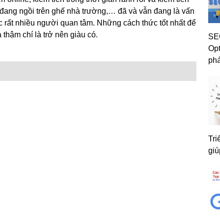
 đang ngồi trên ghế nhà trường,… đã và vẫn đang là vấn
 rất nhiều người quan tâm. Những cách thức tốt nhất để
thậm chí là trở nên giàu có.
SEO
Opt
phá
Tri
giú