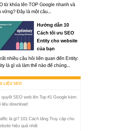
O từ khóa lên TOP Google nhanh và
 vững? Đây là một câu...
Hướng dẫn 10
Cách tối ưu SEO
Entity cho website
của bạn
rất nhiều câu hỏi liên quan đến Entity:
ity là gì và làm thế nào để chúng...
ÀI LIỆU SEO
í quyết SEO web lên Top #1 Google kèm
i liệu download
raffic là gì? 101 Cách tăng Truy cập cho
ebsite hiệu quả nhất