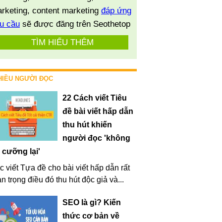
rketing, content marketing
đáp ứng
u cầu
sẽ được đăng trên Seothetop
TÌM HIỂU THÊM
HIỀU NGƯỜI ĐỌC
22 Cách viết Tiêu
đề bài viết hấp dẫn
thu hút khiến
người đọc 'không
 cưỡng lại'
c viết Tựa đề cho bài viết hấp dẫn rất
n trọng điều đó thu hút độc giả và...
SEO là gì? Kiến
thức cơ bản về