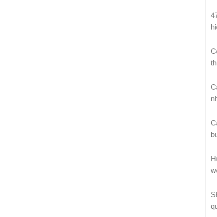
4
h
C
th
C
n
C
b
H
w
S
q