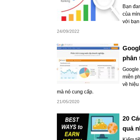
Bạn đan
của mìn
với bạn
24/09/2022
Googl
phân 
Google 
miễn ph
về hiệu
mà nó cung cấp.
21/05/2020
20 Cá
quả n
Kiếm tiề