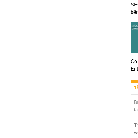
SE
bền
Có 
Ent
T
B
tà
T
w