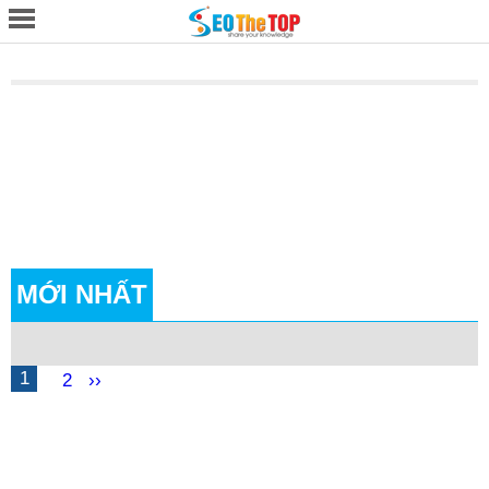
MỚI NHẤT
1
2
››